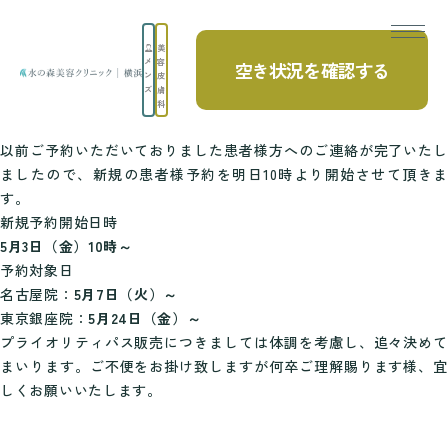
美
メ
容
空き状況を確認する
TOP
【お知らせ】竹江医師の予約開始について
ン
皮
ズ
膚
先日お知らせのとおり、5月7日(火)より総院長の竹江が復帰するこ
科
ととなりました。
以前ご予約いただいておりました患者様方へのご連絡が完了いたし
ましたので、新規の患者様予約を明日10時より開始させて頂きま
す。
新規予約開始日時
5月3日（金）10時～
予約対象日
名古屋院：
5月7日（火）～
東京銀座院：
5月24日（金）～
プライオリティパス販売につきましては体調を考慮し、追々決めて
まいります。ご不便をお掛け致しますが何卒ご理解賜ります様、宜
しくお願いいたします。